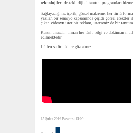
teknolojileri
destekli dijital tanıtım programları hizm
Sağlayacağınız içerik, görsel malzeme, her türlü format
yazılan bir senaryo kapsamında çeşitli görsel efektler i
çıkan videoyu ister bir reklam, isterseniz de bir tanıtım
Kurumunuzdan alınan her türlü bilgi ve doküman mutlak 
edilmektedir.
Lütfen şu örneklere göz atınız:
15 Şubat 2016 Pazartesi 15:00