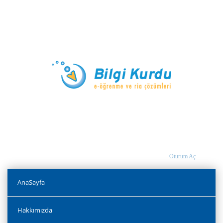
Oturum Aç
AnaSayfa
Hakkımızda