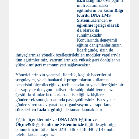
hazırladığımız özel eğitim
müfredatımızdaki
eğitimlerin bir kısmı
Bilgi
Kurdu DNA LMS
Sistemi
üzerinden
e-
öğrenme içeriği olarak
da
olarak da
sunulmaktadır.
Konularında deneyimli
eğitim danışmanlarımızın
liderliğinde, sizin de
ihtiyaçlarınıza yönelik özelleştirilebilen modüler yapılarıyla
tüm eğitimlerimiz, yatırımlarınızda yüksek geri dönüşler ve
yüksek müşteri memnuniyeti sağlayacaktır.
Yöneticilerinizin yönetsel, liderlik, koçluk becerilerini
sorgulayıcı, ya da bankacılık programlarını kullanma
becerisini ölçebileceğiniz, terfi sınavlarını yapabileceğiniz bir
alt yapıya çok uygun maliyetlerle sahip olabiliyorsunuz.
Çeşitli kırılımlarda raporları da istediğiniz kişilere
göndererek sonuçları anında paylaşabilirsiniz. Bu sayede
günler süren sınav yaratma, organizasyon ve raporlama
süreçleri
en fazla 2 gün
içinde tamamlanmaktadır.
Eğitim içeriklerimiz ve
DNA LMS Eğitim ve
Ölçme&Değerlendirme Sistemimizle
ilgili detaylı bilgi
edinmek için lütfen bizi 0216 346 78 18-346 73 47 nolu
telefonlardan arayınız.