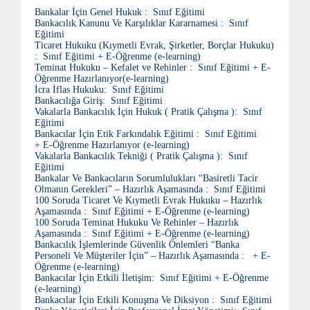
Bankalar İçin Genel Hukuk : Sınıf Eğitimi
Bankacılık Kanunu Ve Karşılıklar Kararnamesi : Sınıf
Eğitimi
Ticaret Hukuku (Kıymetli Evrak, Şirketler, Borçlar Hukuku)
: Sınıf Eğitimi + E-Öğrenme (e-learning)
Teminat Hukuku – Kefalet ve Rehinler : Sınıf Eğitimi + E-
Öğrenme Hazırlanıyor(e-learning)
İcra İflas Hukuku: Sınıf Eğitimi
Bankacılığa Giriş: Sınıf Eğitimi
Vakalarla Bankacılık İçin Hukuk ( Pratik Çalışma ): Sınıf
Eğitimi
Bankacılar İçin Etik Farkındalık Eğitimi : Sınıf Eğitimi
+ E-Öğrenme Hazırlanıyor (e-learning)
Vakalarla Bankacılık Tekniği ( Pratik Çalışma ): Sınıf
Eğitimi
Bankalar Ve Bankacıların Sorumlulukları “Basiretli Tacir
Olmanın Gerekleri” – Hazırlık Aşamasında : Sınıf Eğitimi
100 Soruda Ticaret Ve Kıymetli Evrak Hukuku – Hazırlık
Aşamasında : Sınıf Eğitimi + E-Öğrenme (e-learning)
100 Soruda Teminat Hukuku Ve Rehinler – Hazırlık
Aşamasında : Sınıf Eğitimi + E-Öğrenme (e-learning)
Bankacılık İşlemlerinde Güvenlik Önlemleri “Banka
Personeli Ve Müşteriler İçin” – Hazırlık Aşamasında : + E-
Öğrenme (e-learning)
Bankacılar İçin Etkili İletişim: Sınıf Eğitimi + E-Öğrenme
(e-learning)
Bankacılar İçin Etkili Konuşma Ve Diksiyon : Sınıf Eğitimi