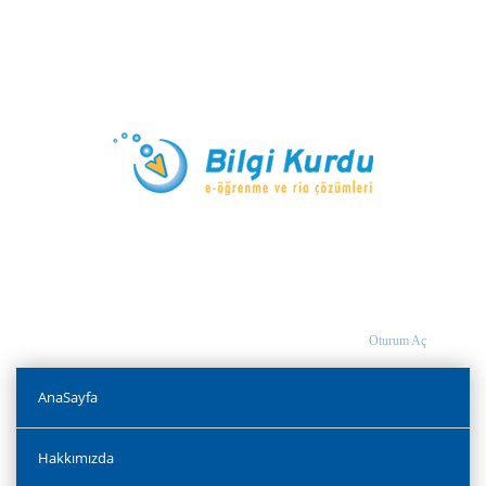
Oturum Aç
AnaSayfa
Hakkımızda