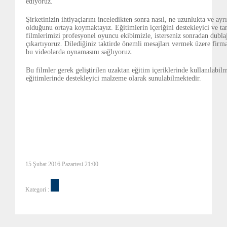
ediyoruz.
Şirketinizin ihtiyaçlarını inceledikten sonra nasıl, ne uzunlukta ve ayrı
olduğunu ortaya koymaktayız. Eğitimlerin içeriğini destekleyici ve ta
filmlerimizi profesyonel oyuncu ekibimizle, isterseniz sonradan dublaj
çıkartıyoruz. Dilediğiniz taktirde önemli mesajları vermek üzere firm
bu videolarda oynamasını sağlıyoruz.
Bu filmler gerek geliştirilen uzaktan eğitim içeriklerinde kullanılabilm
eğitimlerinde destekleyici malzeme olarak sunulabilmektedir.
15 Şubat 2016 Pazartesi 21:00
Kategori :