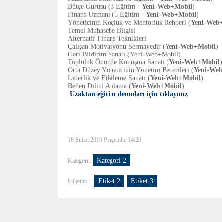
Bütçe Gurusu (3 Eğitim -
Yeni-Web+Mobil
)
Finans Uzmanı (5 Eğitim -
Yeni-Web+Mobil
)
Yöneticinin Koçluk ve Mentorluk Rehberi (
Yeni-Web
Temel Muhasebe Bilgisi
Alternatif Finans Teknikleri
Çalışan Motivasyonu Sermayedir (
Yeni-Web+Mobil
)
Geri Bildirim Sanatı (Yeni-Web+Mobil)
Topluluk Önünde Konuşma Sanatı (
Yeni-Web+Mobil
)
Orta Düzey Yöneticinin Yönetim Becerileri (
Yeni-We
Liderlik ve Etkileme Sanatı (
Yeni-Web+Mobil
)
Beden Dilini Anlama (
Yeni-Web+Mobil
)
Uzaktan eğitim demoları için tıklayınız
18 Şubat 2016 Perşembe 14:29
Kategori 2
Kategori :
Etiket 2
Etiket 3
Etiketler :