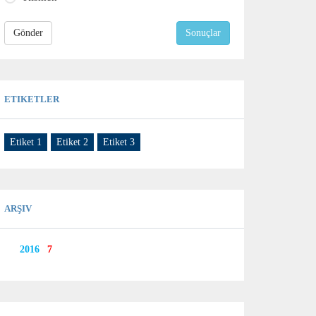
Gönder
Sonuçlar
ETIKETLER
Etiket 1
Etiket 2
Etiket 3
ARŞIV
2016
7