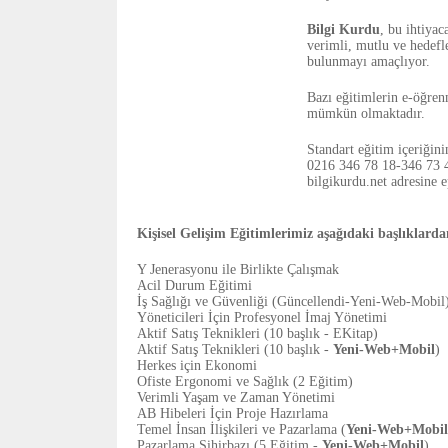
Bilgi Kurdu
, bu ihtiya
verimli, mutlu ve hedefl
bulunmayı amaçlıyor.
Bazı eğitimlerin e-öğren
mümkün olmaktadır.
Standart eğitim içeriğini
0216 346 78 18-346 73 47
bilgikurdu.net adresine e
Kişisel Gelişim Eğitimlerimiz aşağıdaki başlıklard
Y Jenerasyonu ile Birlikte Çalışmak
Acil Durum Eğitimi
İş Sağlığı ve Güvenliği (Güncellendi-Yeni-Web-Mobil
Yöneticileri İçin Profesyonel İmaj Yönetimi
Aktif Satış Teknikleri (10 başlık - EKitap)
Aktif Satış Teknikleri (10 başlık -
Yeni-Web+Mobil
)
Herkes için Ekonomi
Ofiste Ergonomi ve Sağlık (2 Eğitim)
Verimli Yaşam ve Zaman Yönetimi
AB Hibeleri İçin Proje Hazırlama
Temel İnsan İlişkileri ve Pazarlama (
Yeni-Web+Mobil
Pazarlama Sihirbazı (5 Eğitim -
Yeni-Web+Mobil
)